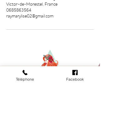
Victor-de-Morestel, France
0685863564
raymarylise02@gmail.com
Téléphone
Facebook
LES SERVICES
FORFAITS & TARIFS
BON CADEAU
HORAIRES
LUNDI DE 9H À 17H
MARDI DE 9H À 21H
JEUDI DE 9H À 20h