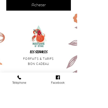
Acheter
LES SERVICES
FORFAITS & TARIFS
BON CADEAU
HORAIRES
Téléphone
LUNDI DE 9H À 17H
Facebook
MARDI DE 9H À 21H
JEUDI DE 9H À 20h
VENDREDI DE 9H À 21H
SAMEDI DE 8H À 13H