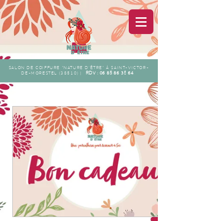
SALON DE COIFFURE "NATURE D'ÊTRE" À SAINT-VICTOR-
RDV :
06 85 86 35 64
DE-MORESTEL (38510) |